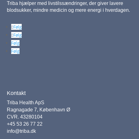
Triba hjælper med livstilssændringer, der giver lavere
blodsukker, mindre medicin og mere energi i hverdagen.
Følg
Følg
Følg
Følg
Kontakt
Triba Health ApS
Ragnagade 7, København Ø
CVR. 43280104
+45 53 26 77 22
info@triba.dk