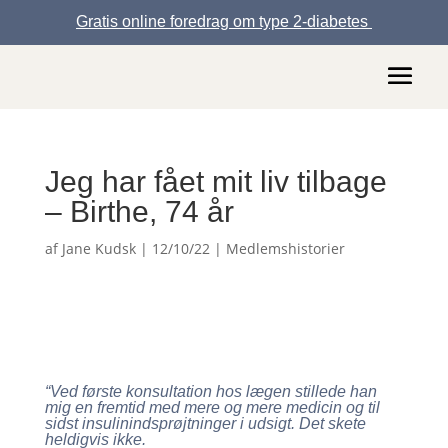
Gratis online foredrag om type 2-diabetes
Jeg har fået mit liv tilbage
– Birthe, 74 år
af
Jane Kudsk
|
12/10/22
|
Medlemshistorier
“Ved første konsultation hos lægen stillede han
mig en fremtid med mere og mere medicin og til
sidst insulinindsprøjtninger i udsigt. Det skete
heldigvis ikke.