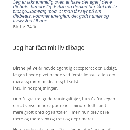
Jeg er taknemmelig over, at have deltaget i dette
diabetesbehandligsforløb og derved har fået mit liv
tilbage.Samtidig med, at man får styr på sin
diabetes, kommer energien, det godt humør og
livslysten tilbage.”
Birthe, 74 år
Jeg har fået mit liv tilbage
Birthe på 74 år
havde egentlig accepteret den udsigt,
lægen havde givet hende ved første konsultation om
mere og mere medicin og til sidst
insulinindsprøjtninger.
Hun fulgte troligt de retningslinjer, hun fik fra lægen
om at spise mindre portioner, mindre fedt samt
mere groft brød og kartofler – men hun blev bare
mere og mere sløv og træt og deprimeret.
Hun havde set sin mor få sat foden af på grund af