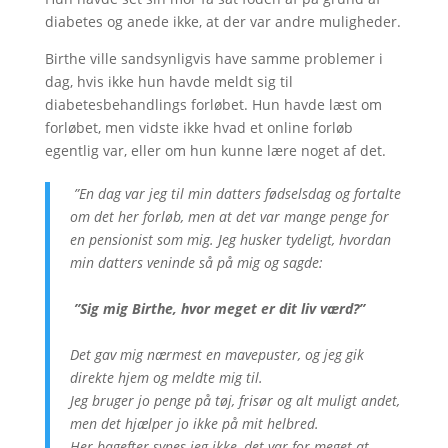
diabetes og anede ikke, at der var andre muligheder.
Birthe ville sandsynligvis have samme problemer i
dag, hvis ikke hun havde meldt sig til
diabetesbehandlings forløbet. Hun havde læst om
forløbet, men vidste ikke hvad et online forløb
egentlig var, eller om hun kunne lære noget af det.
”En dag var jeg til min datters fødselsdag og fortalte
om det her forløb, men at det var mange penge for
en pensionist som mig. Jeg husker tydeligt, hvordan
min datters veninde så på mig og sagde:
”Sig mig Birthe, hvor meget er dit liv værd?”
Det gav mig nærmest en mavepuster, og jeg gik
direkte hjem og meldte mig til.
Jeg bruger jo penge på tøj, frisør og alt muligt andet,
men det hjælper jo ikke på mit helbred.
Her bagefter synes jeg ikke, det var for meget at