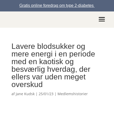
Gratis online foredrag om type 2-diabetes
Lavere blodsukker og
mere energi i en periode
med en kaotisk og
besværlig hverdag, der
ellers var uden meget
overskud
af
Jane Kudsk
|
25/01/23
|
Medlemshistorier