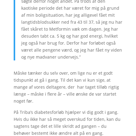
søgte derfor noget andet.
På trods af den
kaotiske periode det har været for mig på grund
af min boligsituation, har jeg alligevel fået mit
langtidsblodsukker ned fra 43 til 37, så jeg nu har
fået skåret to Metformin væk om dagen.
Jeg har
desuden tabt ca. 5 kg og har god energi, hvilket
jeg også har brug for. Derfor har forløbet også
været alle pengene værd, og jeg har fået ny viden
og nye madvaner undervejs.”
Måske tænker du selv over, om lige nu er et godt
tidspunkt at gå i gang. Til det kan vi kun sige, at
mange af vores deltagere, der har taget tilløb rigtig
længe – måske i flere år – ville ønske de var startet
noget før.
På Triba’s diabetesforløb hjælper vi dig godt i gang.
Hvis du ikke har så meget overskud for tiden, kan du
sagtens tage det et lille skridt ad gangen – du
behøver bestemt ikke ændre alt på en gang.