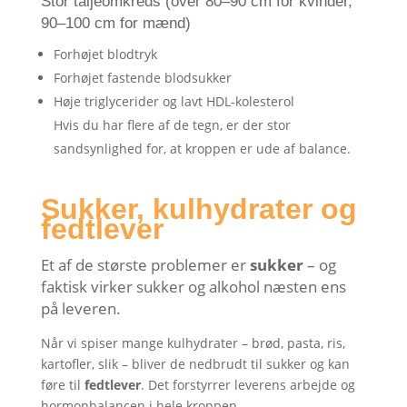
Stor taljeomkreds (over 80–90 cm for kvinder,
90–100 cm for mænd)
Forhøjet blodtryk
Forhøjet fastende blodsukker
Høje triglycerider og lavt HDL-kolesterol
Hvis du har flere af de tegn, er der stor
sandsynlighed for, at kroppen er ude af balance.
Sukker, kulhydrater og
fedtlever
Et af de største problemer er
sukker
– og
faktisk virker sukker og alkohol næsten ens
på leveren.
Når vi spiser mange kulhydrater – brød, pasta, ris,
kartofler, slik – bliver de nedbrudt til sukker og kan
føre til
fedtlever
. Det forstyrrer leverens arbejde og
hormonbalancen i hele kroppen.