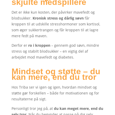
skjulte medspillere
Det er ikke kun kosten, der påvirker mavefedt og
blodsukker.
Kronisk stress og dårlig søvn
får
kroppen til at udskille stresshormoner som kortisol,
som øger sukkertrangen og får kroppen til at lagre
mere fedt på maven.
Derfor er
ro i kroppen
– gennem god søvn, mindre
stress og stabilt blodsukker – en vigtig del af
arbejdet mod mavefedt og diabetes.
Mindset og støtte – du
kan mere, end du tror
Hos Triba ser vi igen og igen, hvordan mindset og
støtte gør forskellen – både for motivationen og for
resultaterne på sigt.
Personligt tror jeg på, at
du kan meget mere, end du
selv tror.
Når du begynder at passe på dig selv,