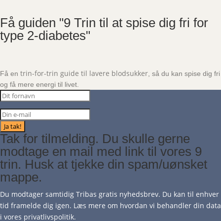
Få guiden "9 Trin til at spise dig fri for
type 2-diabetes"
trin-for-trin guide til lavere blodsukker
Få en
, så du kan spise dig fri
og få mere energi til livet.
Ja tak!
Tak for tilmelding. Du skulle gerne
modtage en mail med link til vores 9
trin. Husk at tjekke din spam/uønsket
mappe.
Du modtager samtidig Tribas gratis nyhedsbrev. Du kan til enhver
tid framelde dig igen. Læs mere om hvordan vi behandler din data
i vores
privatlivsp
olitik
.