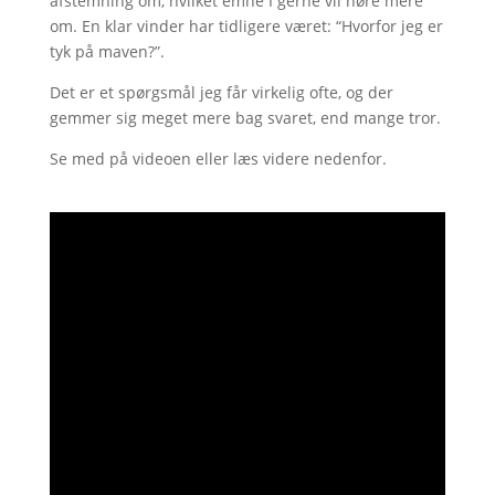
afstemning om, hvilket emne I gerne vil høre mere
om. En klar vinder har tidligere været: “Hvorfor jeg er
tyk på maven?”.
Det er et spørgsmål jeg får virkelig ofte, og der
gemmer sig meget mere bag svaret, end mange tror.
Se med på videoen eller læs videre nedenfor.