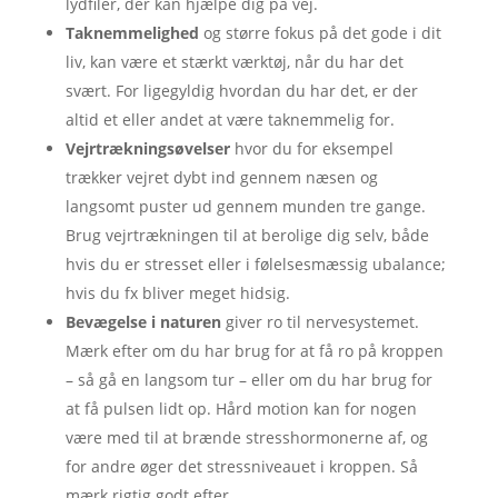
lydfiler, der kan hjælpe dig på vej.
Taknemmelighed
og større fokus på det gode i dit
liv, kan være et stærkt værktøj, når du har det
svært. For ligegyldig hvordan du har det, er der
altid et eller andet at være taknemmelig for.
Vejrtrækningsøvelser
hvor du for eksempel
trækker vejret dybt ind gennem næsen og
langsomt puster ud gennem munden tre gange.
Brug vejrtrækningen til at berolige dig selv, både
hvis du er stresset eller i følelsesmæssig ubalance;
hvis du fx bliver meget hidsig.
Bevægelse i naturen
giver ro til nervesystemet.
Mærk efter om du har brug for at få ro på kroppen
– så gå en langsom tur – eller om du har brug for
at få pulsen lidt op. Hård motion kan for nogen
være med til at brænde stresshormonerne af, og
for andre øger det stressniveauet i kroppen. Så
mærk rigtig godt efter.