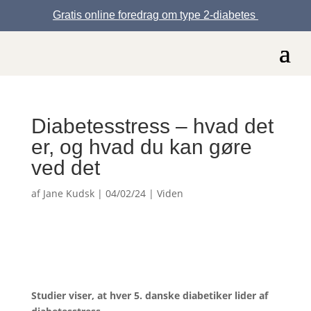
Gratis online foredrag om type 2-diabetes
Diabetesstress – hvad det
er, og hvad du kan gøre
ved det
af
Jane Kudsk
|
04/02/24
|
Viden
Studier viser, at hver 5. danske diabetiker lider af