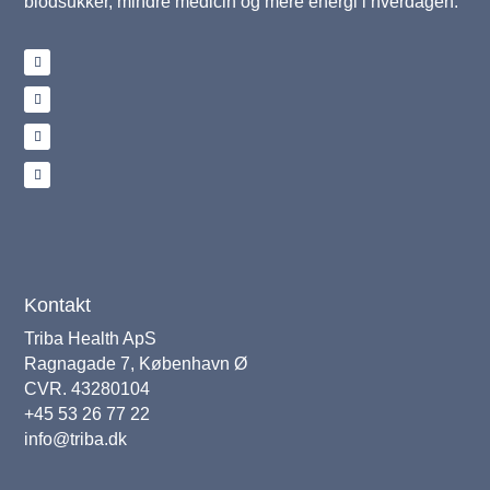
blodsukker, mindre medicin og mere energi i hverdagen.
Kontakt
Triba Health ApS
Ragnagade 7, København Ø
CVR. 43280104
+45 53 26 77 22
info@triba.dk