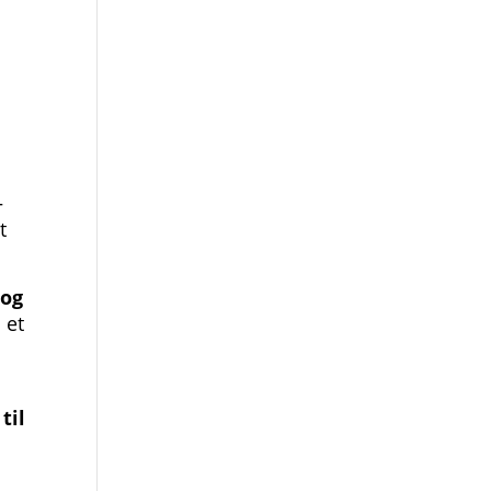
–
t
 og
 et
til