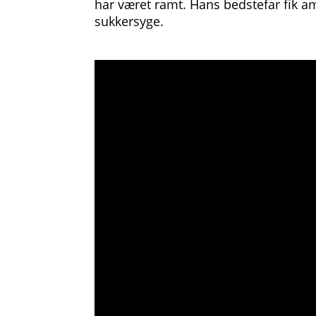
har været ramt. Hans bedstefar fik 
sukkersyge.