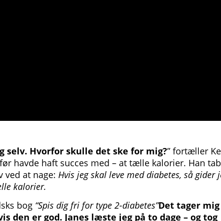
g selv. Hvorfor skulle det ske for mig?
” fortæller Ke
 før havde haft succes med – at tælle kalorier. Han tab
v ved at nage:
Hvis jeg skal leve med diabetes, så gider 
lle kalorier.
udsks bog
“Spis dig fri for type 2-diabetes”
Det tager mig
is den er god. Janes læste jeg på to dage – og tog