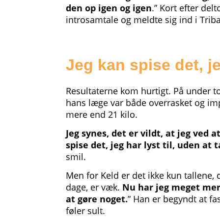
den op igen og igen
.” Kort efter del
introsamtale og meldte sig ind i Triba
Jeg kan spise det, jeg
Resultaterne kom hurtigt. På under to
hans læge var både overrasket og imp
mere end 21 kilo.
Jeg synes, det er vildt, at jeg ved 
spise det, jeg har lyst til, uden a
smil.
Men for Keld er det ikke kun tallene,
dage, er væk.
Nu har jeg meget mere e
at gøre noget.
” Han er begyndt at fa
føler sult.