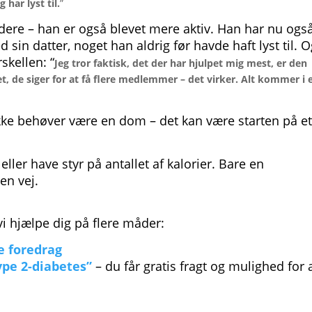
 har lyst til.
”
adere – han er også blevet mere aktiv. Han har nu ogs
sin datter, noget han aldrig før havde haft lyst til. 
skellen: “
Jeg tror faktisk, det der har hjulpet mig mest, er den
, de siger for at få flere medlemmer – det virker. Alt kommer i 
 ikke behøver være en dom – det kan være starten på e
ller have styr på antallet af kalorier. Bare en
en vej.
vi hjælpe dig på flere måder:
e foredrag
type 2-diabetes”
– du får gratis fragt og mulighed for 