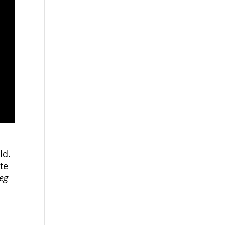
ld.
te
jeg