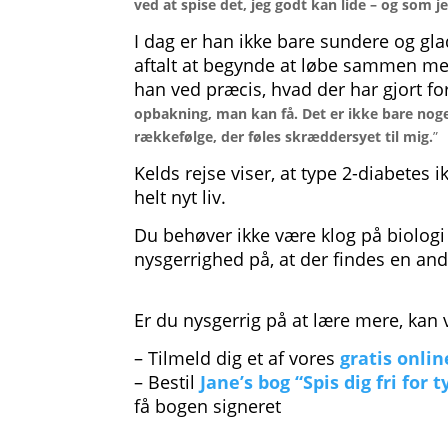
ved at spise det, jeg godt kan lide – og som jeg
I dag er han ikke bare sundere og gl
aftalt at begynde at løbe sammen med 
han ved præcis, hvad der har gjort for
opbakning, man kan få. Det er ikke bare noget
rækkefølge, der føles skræddersyet til mig.
”
Kelds rejse viser, at type 2-diabetes
helt nyt liv.
Du behøver ikke være klog på biologi e
nysgerrighed på, at der findes en and
Er du nysgerrig på at lære mere, kan 
– Tilmeld dig et af vores
gratis onlin
– Bestil
Jane’s bog “Spis dig fri for 
få bogen signeret