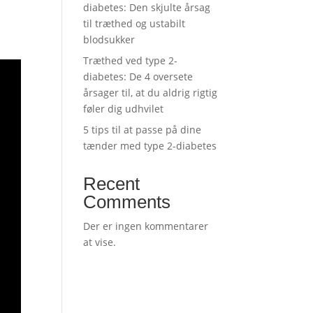
diabetes: Den skjulte årsag
til træthed og ustabilt
blodsukker
Træthed ved type 2-
diabetes: De 4 oversete
årsager til, at du aldrig rigtig
føler dig udhvilet
5 tips til at passe på dine
tænder med type 2-diabetes
Recent
Comments
Der er ingen kommentarer
at vise.