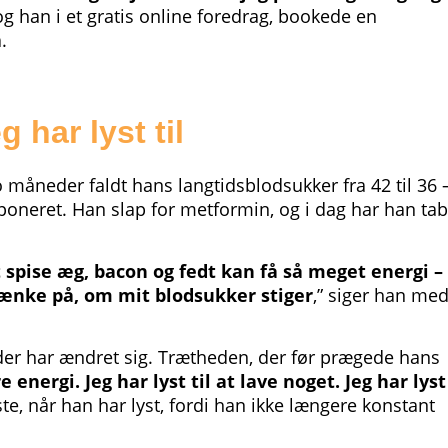
tog han i et gratis online foredrag, bookede en
.
 har lyst til
 måneder faldt hans langtidsblodsukker fra 42 til 36 
oneret. Han slap for metformin, og i dag har han tab
at spise æg, bacon og fedt kan få så meget energi –
t tænke på, om mit blodsukker stiger
,” siger han med
 der har ændret sig. Trætheden, der før prægede hans
nergi. Jeg har lyst til at lave noget. Jeg har lyst 
ste, når han har lyst, fordi han ikke længere konstant