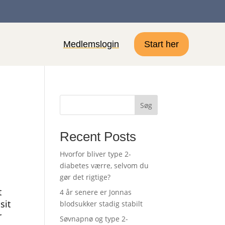
Medlemslogin
Start her
Søg
Recent Posts
Hvorfor bliver type 2-
diabetes værre, selvom du
gør det rigtige?
t
4 år senere er Jonnas
sit
blodsukker stadig stabilt
r
Søvnapnø og type 2-