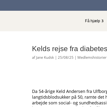
Få hjælp
Kelds rejse fra diabete
af
Jane Kudsk
|
25/08/25
|
Medlemshistorier
Da 54-årige Keld Andersen fra Ulfbor
langtidsblodsukker på 50, ramte det 
arbejde som social- og sundhedsassist