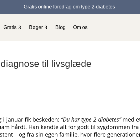
Gratis online foredrag om type 2-diabetes
Gratis
Bøger
Blog
Om os
sdiagnose til livsglæde
g i januar fik beskeden:
“Du har type 2-diabetes”
med e
ham hårdt. Han kendte alt for godt til sygdommen fra 
ent – og fra sin egen familie, hvor flere generatione