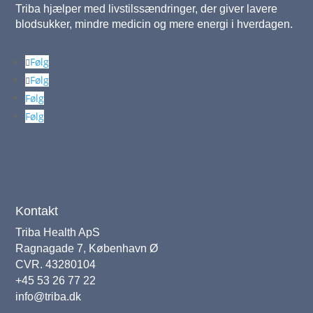
Triba hjælper med livstilssændringer, der giver lavere
blodsukker, mindre medicin og mere energi i hverdagen.
Følg
Følg
Følg
Følg
Kontakt
Triba Health ApS
Ragnagade 7, København Ø
CVR. 43280104
+45 53 26 77 22
info@triba.dk