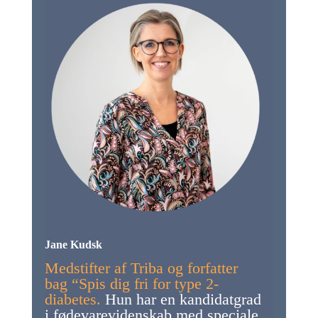
Jane Kudsk
Medstifter af Triba og forfatter
bag “Spis dig fri for type 2-
diabetes.
Hun har en kandidatgrad
i fødevarevidenskab med speciale