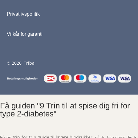
Privatlivspolitik
Vilkår for garanti
© 2026, Triba
Få guiden "9 Trin til at spise dig fri for
type 2-diabetes"
trin-for-trin guide til lavere blodsukker
Få en
, så du kan spise dig fri