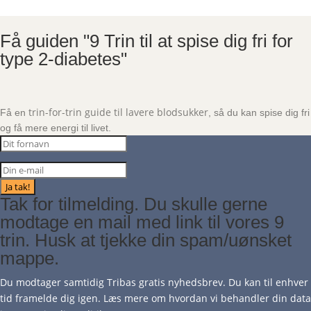
Få guiden "9 Trin til at spise dig fri for
type 2-diabetes"
trin-for-trin guide til lavere blodsukker
Få en
, så du kan spise dig fri
og få mere energi til livet.
Ja tak!
Tak for tilmelding. Du skulle gerne
modtage en mail med link til vores 9
trin. Husk at tjekke din spam/uønsket
mappe.
Du modtager samtidig Tribas gratis nyhedsbrev. Du kan til enhver
tid framelde dig igen. Læs mere om hvordan vi behandler din data