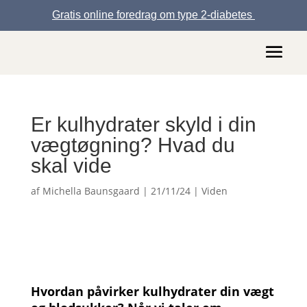
Gratis online foredrag om type 2-diabetes
Er kulhydrater skyld i din
vægtøgning? Hvad du
skal vide
af
Michella Baunsgaard
|
21/11/24
|
Viden
Hvordan påvirker kulhydrater din vægt