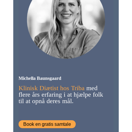
Michella Baunsgaard
Klinisk Diætist hos Triba
med
flere års erfaring i at hjælpe folk
til at opnå deres mål.
Book en gratis samtale