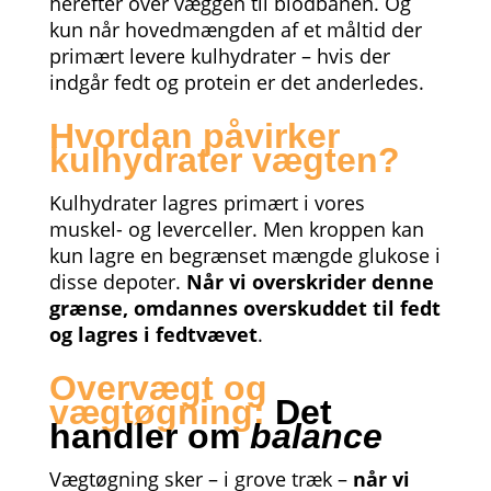
herefter over væggen til blodbanen.
Og
kun når hovedmængden af et måltid der
primært levere kulhydrater – hvis der
indgår fedt og protein er det anderledes.
Hvordan påvirker
kulhydrater vægten?
Kulhydrater lagres primært i vores
muskel- og leverceller. Men kroppen kan
kun lagre en begrænset mængde glukose i
disse depoter.
Når vi overskrider denne
grænse, omdannes overskuddet til fedt
og lagres i fedtvævet
.
Overvægt og
vægtøgning:
Det
handler om
balance
Vægtøgning sker – i grove træk –
når vi