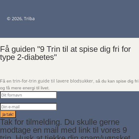
© 2026, Triba
Få guiden "9 Trin til at spise dig fri for
type 2-diabetes"
trin-for-trin guide til lavere blodsukker
Få en
, så du kan spise dig fri
og få mere energi til livet.
Ja tak!
Tak for tilmelding. Du skulle gerne
modtage en mail med link til vores 9
trin. Husk at tjekke din spam/uønsket