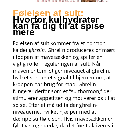
Følelsen af sult:
Hvorfor kulhydrater
kan få dig til at spise
mere
Følelsen af sult kommer fra et hormon
kaldet
ghrelin
. Ghrelin produceres primært
i toppen af mavesækken og spiller en
vigtig rolle i reguleringen af sult. Når
maven er tom, stiger niveauet af ghrelin,
hvilket sender et signal til hjernen om, at
kroppen har brug for mad. Ghrelin
fungerer derfor som et “sulthormon,” der
stimulerer appetitten og motiverer os til at
spise. Efter et måltid falder ghrelin-
niveauerne, hvilket hjælper med at
dæmpe sultfølelsen. Hvis mavesækken er
fyldt vel og mærke, da det først aktiveres i