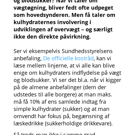
og blodsukker? Når vi taler om
vægtøgning, bliver fedt ofte udpeget
som hovedsynderen. Men få taler om
kulhydraternes involvering i
udviklingen af overvægt – og særligt
ikke den direkte påvirkning.
Ser vi eksempelvis Sundhedsstyrelsens
anbefaling,
De officielle kostråd
, kan vi
læse mellem linjerne, at vi alle kan blive
enige om kulhydraters indflydelse på vægt
og blodsukker. Vi ser det bl.a. når vi kigger
på de almene anbefalinger (dem der
udstedes til alle borgere) at man maks.
må få 10% af ens samlede indtag fra
simple kulhydrater (sukker) og at man
omvendt har fokus på, begænsning af
læskedrikke (sukkerholdige drikkevare).
Så trods man ikke i samme grad