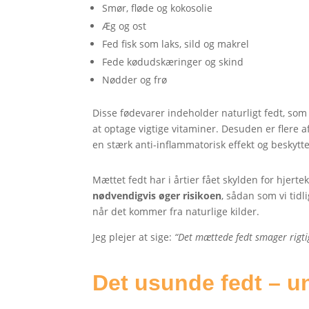
Smør, fløde og kokosolie
Æg og ost
Fed fisk som laks, sild og makrel
Fede kødudskæringer og skind
Nødder og frø
Disse fødevarer indeholder naturligt fedt, s
at optage vigtige vitaminer. Desuden er flere a
en stærk anti-inflammatorisk effekt og besky
Mættet fedt har i årtier fået skylden for hjer
nødvendigvis øger risikoen
, sådan som vi tidl
når det kommer fra naturlige kilder.
Jeg plejer at sige:
“Det mættede fedt smager rigti
Det usunde fedt – un