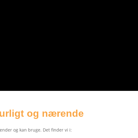
turligt og nærende
nder og kan bruge. Det finder vi i: