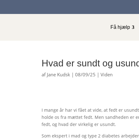
Få hjælp
Hvad er sundt og usund
af
Jane Kudsk
|
08/09/25
|
Viden
I mange år har vi fået at vide, at fedt er usun
holde os fra mættet fedt. Men sandheden er en 
fedt, og hvad der virkelig er usundt.
Som ekspert i mad og type 2 diabetes arbejde