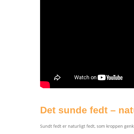
Det sunde fedt – na
Sundt fedt er naturligt fedt, som kroppen genke