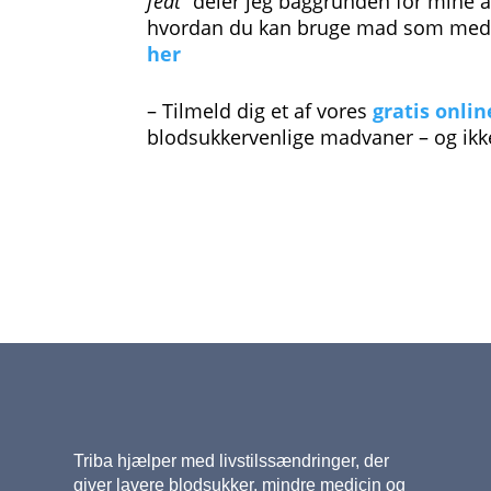
fedt”
deler jeg baggrunden for mine anb
hvordan du kan bruge mad som med
her
– Tilmeld dig et af vores
gratis onlin
blodsukkervenlige madvaner – og ikk
Triba hjælper med livstilssændringer, der
giver lavere blodsukker, mindre medicin og