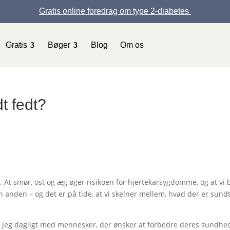
Gratis online foredrag om type 2-diabetes
Gratis
Bøger
Blog
Om os
t fedt?
dt. At smør, ost og æg øger risikoen for hjertekarsygdomme, og at vi 
anden – og det er på tide, at vi skelner mellem, hvad der er sund
r jeg dagligt med mennesker, der ønsker at forbedre deres sundhe