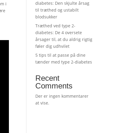
diabetes: Den skjulte årsag
om i
til træthed og ustabilt
øre
blodsukker
Træthed ved type 2-
diabetes: De 4 oversete
årsager til, at du aldrig rigtig
føler dig udhvilet
5 tips til at passe på dine
tænder med type 2-diabetes
Recent
Comments
Der er ingen kommentarer
at vise.