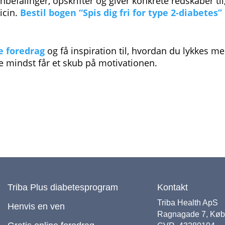
efalinger, opskrifter og giver konkrete redskaber til
icin.
Bestil bogen “Spis dig fri for type 2-diabetes”
e foredrag
og få inspiration til, hvordan du lykkes m
e mindst får et skub på motivationen.
Triba Plus diabetesprogram
Kontakt
Triba Health ApS
Henvis en ven
Ragnagade 7, Kø