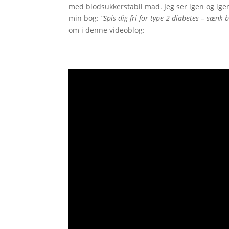
med blodsukkerstabil mad. Jeg ser igen og igen,
min bog:
“Spis dig fri for type 2 diabetes – sænk
om i denne videoblog: