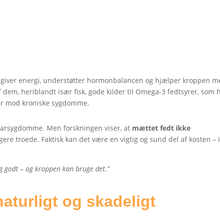
om giver energi, understøtter hormonbalancen og hjælper kroppen 
f dem, heriblandt især fisk, gode kilder til Omega-3 fedtsyrer, som 
tter mod kroniske sygdomme.
tekarsygdomme. Men forskningen viser, at
mættet fedt ikke
igere troede. Faktisk kan det være en vigtig og sund del af kosten – 
g godt – og kroppen kan bruge det.”
aturligt og skadeligt