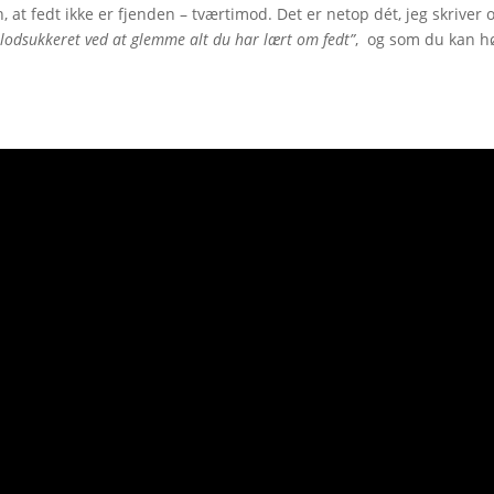
 at fedt ikke er fjenden – tværtimod. Det er netop dét, jeg skriver 
 blodsukkeret ved at glemme alt du har lært om fedt”
, og som du kan h