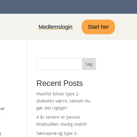
Medlemslogin
Start her
Søg
Recent Posts
Hvorfor bliver type 2-
diabetes værre, selvom du
gør det rigtige?
bør
t
4 år senere er Jonnas
blodsukker stadig stabilt
Søvnapnø og type 2-
d