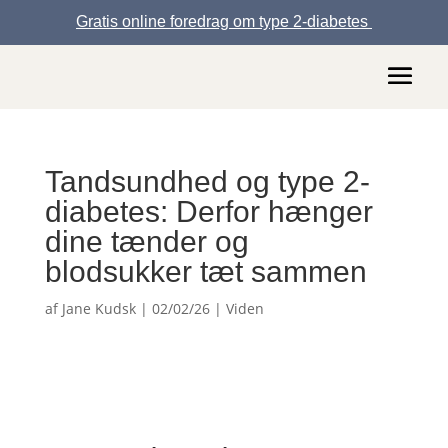
Gratis online foredrag om type 2-diabetes
Tandsundhed og type 2-
diabetes: Derfor hænger
dine tænder og
blodsukker tæt sammen
af
Jane Kudsk
|
02/02/26
|
Viden