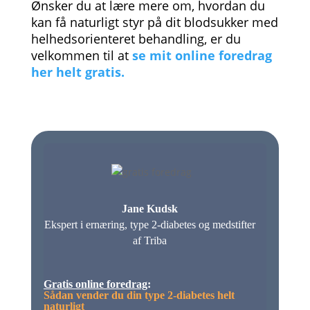
Ønsker du at lære mere om, hvordan du
kan få naturligt styr på dit blodsukker med
helhedsorienteret behandling, er du
velkommen til at
se mit online foredrag
her helt gratis.
Jane Kudsk
Ekspert i ernæring, type 2-diabetes og medstifter
af Triba
Gratis online foredrag
:
Sådan vender du din type 2-diabetes helt
naturligt