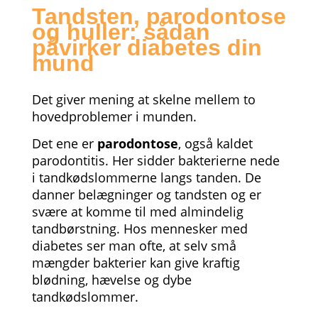
Tandsten, parodontose
og huller: sådan
påvirker diabetes din
mund
Det giver mening at skelne mellem to
hovedproblemer i munden.
Det ene er
parodontose
, også kaldet
parodontitis. Her sidder bakterierne nede
i tandkødslommerne langs tanden. De
danner belægninger og tandsten og er
svære at komme til med almindelig
tandbørstning. Hos mennesker med
diabetes ser man ofte, at selv små
mængder bakterier kan give kraftig
blødning, hævelse og dybe
tandkødslommer.