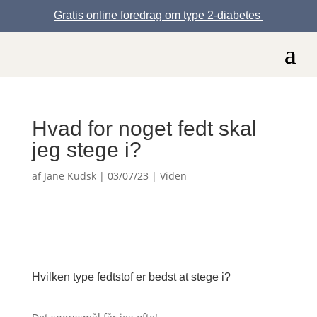
Gratis online foredrag om type 2-diabetes
Hvad for noget fedt skal
jeg stege i?
af
Jane Kudsk
|
03/07/23
|
Viden
Hvilken type fedtstof er bedst at stege i?