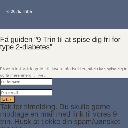
© 2026, Triba
Få guiden "9 Trin til at spise dig fri for
type 2-diabetes"
trin-for-trin guide til lavere blodsukker
Få en
, så du kan spise dig fri
og få mere energi til livet.
Ja tak!
Tak for tilmelding. Du skulle gerne
modtage en mail med link til vores 9
trin. Husk at tjekke din spam/uønsket