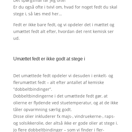
Det spørgsmål får jeg ofte!
Er du også ofte i tvivl om, hvad for noget fedt du skal
stege i, så læs med her…
Fedt er ikke bare fedt, og vi opdeler det i mættet og
umættet fedt alt efter, hvordan det rent kemisk ser
ud.
Umættet fedt er ikke godt at stege i
Det umættede fedt opdeler vi desuden i enkelt- og
flerumættet fedt – alt efter antallet af kemiske
”dobbeltbindinger”.
Dobbeltbindingerne i det umættede fedt gør, at
olierne er flydende ved stuetemperatur, og at de ikke
tåler opvarmning særlig godt.
Disse olier inkluderer fx majs-, vindruekerne-, raps-
og solsikkerolie, der altså ikke er gode olier at stege i.
Jo flere dobbeltbindinger – som vi finder i fler-