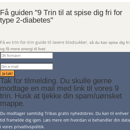
Få guiden "9 Trin til at spise dig fri for
type 2-diabetes"
trin-for-trin guide til lavere blodsukker
Få en
, så du kan spise dig fri
og få mere energi til livet.
Ja tak!
Tak for tilmelding. Du skulle gerne
modtage en mail med link til vores 9
trin. Husk at tjekke din spam/uønsket
mappe.
Du modtager samtidig Tribas gratis nyhedsbrev. Du kan til enhver
tid framelde dig igen. Læs mere om hvordan vi behandler din data
i vores
privatlivsp
olitik
.